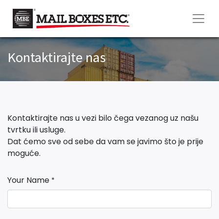
Kontaktirajte nas
Kontaktirajte nas u vezi bilo čega vezanog uz našu
tvrtku ili usluge.
Dat ćemo sve od sebe da vam se javimo što je prije
moguće.
Your Name
*